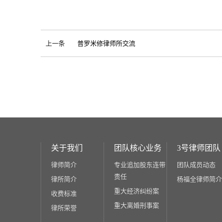
上一条
普罗米修律师所交流
关于我们
团队核心业务
3号律师团队
律师简介
专业追加股东连带
团队成员动态
责任
律所简介
杨福全律师简介
重大经济纠纷案
收费标准
重大离婚刑事案
律所荣誉